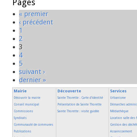
Pages
« premier
‹ précédent
1
2
3
4
5
suivant ›
dernier »
Mairie
Découverte
Services
Découvrir la mairie
Sainte Thorette : Carte d'identité
Urbanisme
Conseil municipal
Présentation de Sainte Thorette
Démarches adminis
Commissions
Sainte Thorette : visite guidée
Médiathèque
Syndicats
Location salle des 
Communauté de communes
Gestion des déchê
Publications
Assainissement