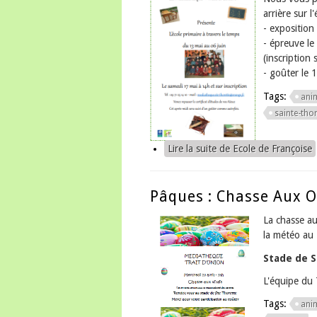
arrière sur l
- exposition
- épreuve le
(inscription
- goûter le 
Tags:
ani
sainte-thor
Lire la suite
de Ecole de Françoise
Pâques : Chasse Aux 
La chasse au
la météo au 
Stade de S
L'équipe du 
Tags:
ani