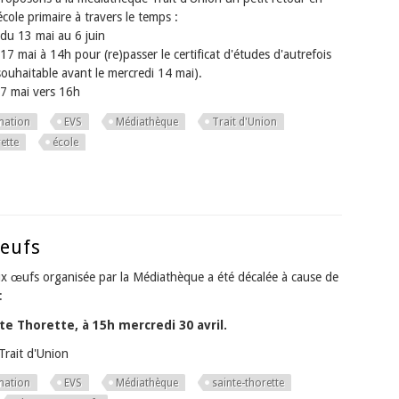
'école primaire à travers le temps :
 du 13 mai au 6 juin
 17 mai à 14h pour (re)passer le certificat d'études d'autrefois
 souhaitable avant le mercredi 14 mai).
17 mai vers 16h
mation
EVS
Médiathèque
Trait d'Union
ette
école
Oeufs
x œufs organisée par la Médiathèque a été décalée à cause de
:
te Thorette, à 15h mercredi 30 avril.
Trait d'Union
mation
EVS
Médiathèque
sainte-thorette