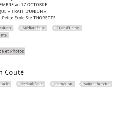
TEMBRE au 17 OCTOBRE
UE « TRAIT D’UNION »
la Petite Ecole Ste THORETTE
osition
Médiathèque
Trait d'Union
ette
pe et Photos
n Couté
tacle
Médiathèque
animation
sainte-thorette