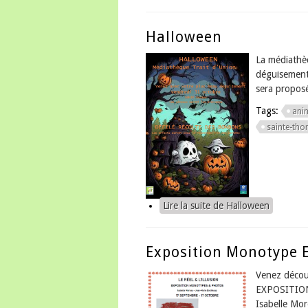
Halloween
La médiathè
déguisement
sera proposé
Tags:
ani
sainte-thor
Lire la suite
de Halloween
Exposition Monotype 
Venez décou
EXPOSITIO
Isabelle Mo