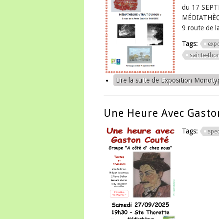
du 17 SEP
MÉDIATHÈQ
9 route de 
Tags:
exp
sainte-thor
Lire la suite
de Exposition Monoty
Une Heure Avec Gasto
Tags:
spec