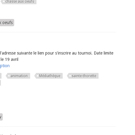
chasse aux oeufs
x oeufs
'adresse suivante le lien pour s'inscrire au tournoi. Date limite
 le 19 avril
iption
animation
Médiathèque
sainte-thorette
w