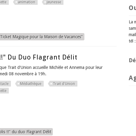
ette
animation
jeunesse
O
La 
sam
mail
"Ticket Magique pour la Maison de Vacances"
tél
!!" Du Duo Flagrant Délit
Dé
ue Trait d'Union accueille Michèle et Annema pour leur
amedi 08 novembre à 19h.
A
tacle
Médiathèque
Trait d'Union
ette
is !!" du duo Flagrant Délit