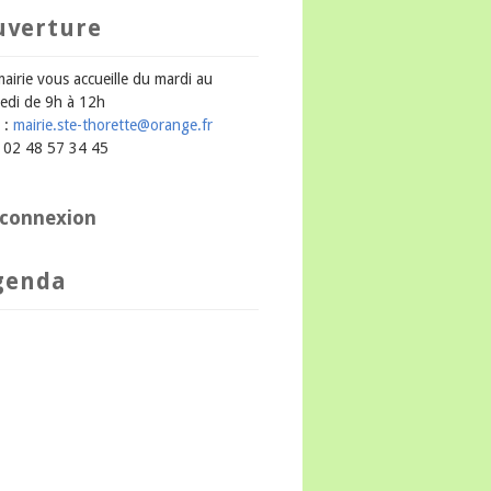
uverture
mairie vous accueille du mardi au
edi de 9h à 12h
 :
mairie.ste-thorette@orange.fr
 : 02 48 57 34 45
connexion
genda