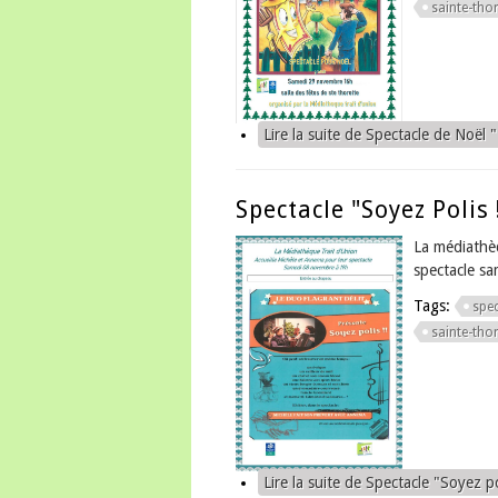
sainte-thor
Lire la suite
de Spectacle de Noël 
Spectacle "Soyez Polis 
La médiathèq
spectacle s
Tags:
spec
sainte-thor
Lire la suite
de Spectacle "Soyez pol