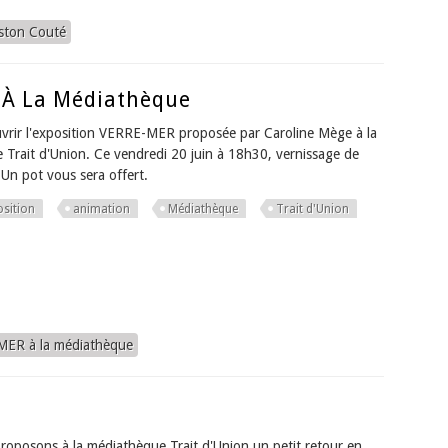
ston Couté
 À La Médiathèque
vrir l'exposition VERRE-MER proposée par Caroline Mège à la
Trait d'Union. Ce vendredi 20 juin à 18h30, vernissage de
. Un pot vous sera offert.
osition
animation
Médiathèque
Trait d'Union
MER à la médiathèque
roposons à la médiathèque Trait d'Union un petit retour en