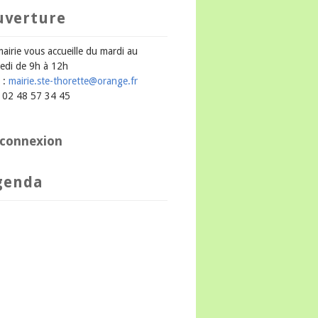
uverture
mairie vous accueille du mardi au
edi de 9h à 12h
 :
mairie.ste-thorette@orange.fr
 : 02 48 57 34 45
connexion
genda