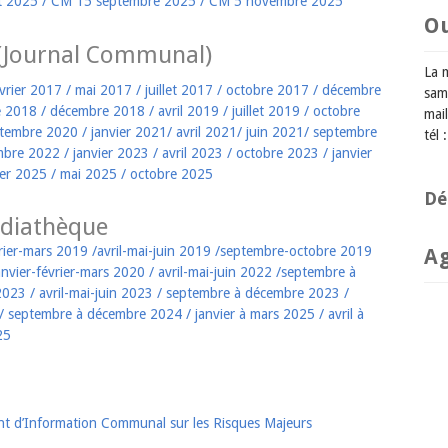
et 2025
/
CM 15 septembre 2025
/
CM 5 novembre 2025
O
 (Journal Communal)
La 
vrier 2017
/
mai 2017
/
juillet 2017
/
octobre 2017
/
décembre
sam
e 2018
/
décembre 2018
/
avril 2019
/
juillet 2019
/
octobre
mail
tembre 2020
/
janvier 2021
/
avril 2021
/
juin 2021
/
septembre
tél
mbre 2022
/
janvier 2023
/
avril 2023
/
octobre 2023
/
janvier
ier 2025
/
mai 2025
/
octobre 2025
Dé
diathèque
vrier-mars 2019
/
avril-mai-juin 2019
/
septembre-octobre 2019
A
anvier-février-mars 2020
/
avril-mai-juin 2022
/
septembre à
 2023
/
avril-mai-juin 2023
/
septembre à décembre 2023
/
/
septembre à décembre 2024
/
janvier à mars 2025
/
avril à
25
 d’Information Communal sur les Risques Majeurs