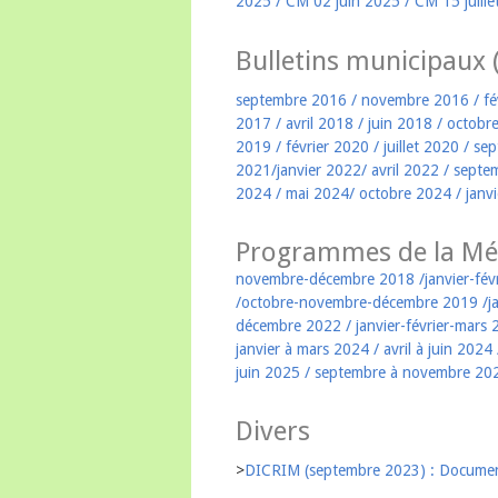
2025
/
CM 02 juin 2025
/
CM 15 juill
Bulletins municipaux
septembre 2016
/
novembre 2016
/
fé
2017
/
avril 2018
/
juin 2018
/
octobr
2019
/
février 2020
/
juillet 2020
/
sep
2021
/
janvier 2022
/
avril 2022
/
septe
2024
/
mai 2024
/
octobre 2024
/
janv
Programmes de la Mé
novembre-décembre 2018
/
janvier-fé
/
octobre-novembre-décembre 2019
/
j
décembre 2022
/
janvier-février-mars
janvier à mars 2024
/
avril à juin 2024
juin 2025
/
septembre à novembre 20
Divers
>
DICRIM (septembre 2023) : Document