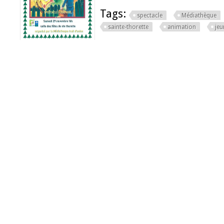
Tags:
spectacle
Médiathèque
sainte-thorette
animation
jeu