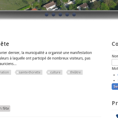
ête
Co
́vrier dernier, la municipalité a organisé une manifestation
Nom
leurs à laquelle ont participé de nombreux visiteurs, pas
uriciens...
Mot
mation
sainte-thorette
culture
théâtre
P
 fête