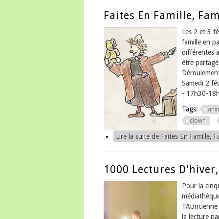
Faites En Famille, Fami
Les 2 et 3 f
famille en p
différentes 
être partagé
Déroulement
Samedi 2 fév
- 17h30-18h3
Tags:
ani
clown
Lire la suite
de Faites En Famille, Fa
1000 Lectures D'hiver,
Pour la cinq
médiathèqu
TAUricienne 
la lecture p