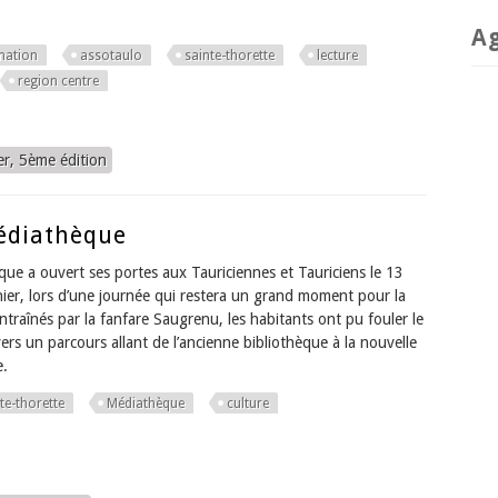
A
mation
assotaulo
sainte-thorette
lecture
region centre
r, 5ème édition
édiathèque
ue a ouvert ses portes aux Tauriciennes et Tauriciens le 13
ier, lors d’une journée qui restera un grand moment pour la
raînés par la fanfare Saugrenu, les habitants ont pu fouler le
avers un parcours allant de l’ancienne bibliothèque à la nouvelle
e.
te-thorette
Médiathèque
culture