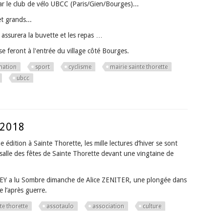
r le club de vélo UBCC (Paris/Gien/Bourges)...
et grands...
assurera la buvette et les repas …
se feront à l'entrée du village côté Bourges.
mation
sport
cyclisme
mairie sainte thorette
ubcc
 2018
 édition à Sainte Thorette, les mille lectures d’hiver se sont
a salle des fêtes de Sainte Thorette devant une vingtaine de
EY a lu Sombre dimanche de Alice ZENITER, une plongée dans
e l’après guerre.
te thorette
assotaulo
association
culture