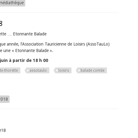
 médiathèque
8
ette … Etonnante Balade
e année, l’Association Tauricienne de Loisirs (AssoTauLo)
e une « Etonnante Balade ».
uin à partir de 18 h 00
te-thorette
assotaulo
loisirs
balade contée
2018
018