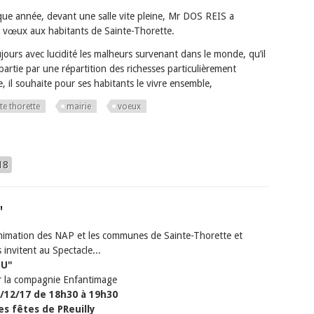
e année, devant une salle vite pleine, Mr DOS REIS a
s vœux aux habitants de Sainte-Thorette.
jours avec lucidité les malheurs survenant dans le monde, qu’il
partie par une répartition des richesses particulièrement
e, il souhaite pour ses habitants le vivre ensemble,
te thorette
mairie
voeux
18
"
animation des NAP et les communes de Sainte-Thorette et
 invitent au Spectacle...
OU"
r la compagnie Enfantimage
8/12/17 de 18h30 à 19h30
des fêtes de PReuilly