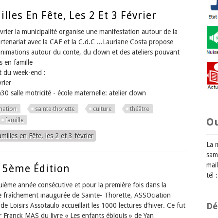
lles En Fête, Les 2 Et 3 Février
évrier la municipalité organise une manifestation autour de la
artenariat avec la CAF et la C.d.C ...Lauriane Costa propose
animations autour du conte, du clown et des ateliers pouvant
s en famille
 du week-end :
rier
0 salle motricité - école maternelle: atelier clown
mation
sainte-thorette
culture
théâtre
O
famille
milles en Fête, les 2 et 3 février
La 
sam
mail
 5ème Édition
tél
uième année consécutive et pour la première fois dans la
e fraîchement inaugurée de Sainte- Thorette, ASSOciation
Dé
de Loisirs Assotaulo accueillait les 1000 lectures d’hiver. Ce fut
ar Franck MAS du livre « Les enfants éblouis » de Yan