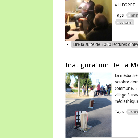
ALLEGRET.
Tags:
ani
culture
Lire la suite
de 1000 lectures d'hive
Inauguration De La M
La médiathèq
octobre dern
commune. Ent
village à tr
médiathèqu
Tags:
sain