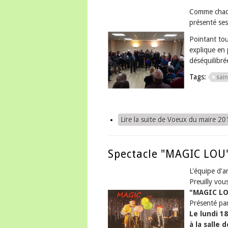
Comme chaqu
présenté se
Pointant tou
explique en 
déséquilibré
Tags:
sain
Lire la suite
de Voeux du maire 20
Spectacle "MAGIC LOU
L'équipe d'
Preuilly vous
"MAGIC L
Présenté pa
Le lundi 1
à la salle 