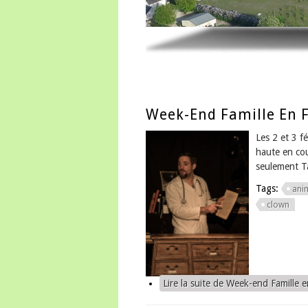
Week-End Famille En F
Les 2 et 3 fe
haute en cou
seulement Ta
Tags:
ani
clown
Lire la suite
de Week-end Famille en