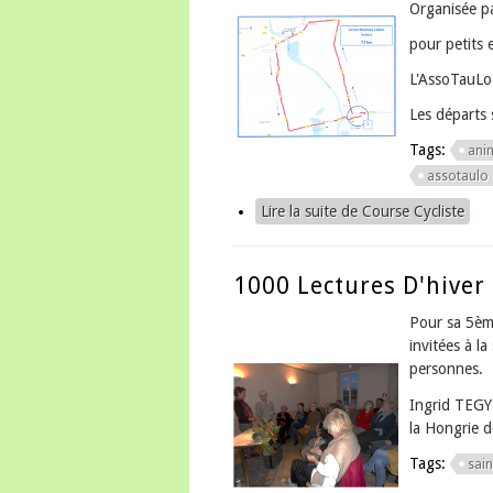
Organisée pa
pour petits 
L'AssoTauLo 
Les départs 
Tags:
ani
assotaulo
Lire la suite
de Course Cycliste
1000 Lectures D'hiver
Pour sa 5ème
invitées à l
personnes.
Ingrid TEGY
la Hongrie d
Tags:
sain